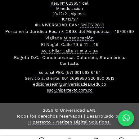
Res. Nº 023654
del
Mineducación
10/12/21, Vigencia
10/12/27
©UNIVERSIDAD EAN:
SNIES 2812
Personería Jurídica
Res. nº. 2898
del
Minjusticia
- 16/05/69
Vigilada
Mineducación
El Nogal: Calle 79 # 11 - 45
Av. Chile: Calle 71 # 9 - 84
Bogotá D.C., Cundinamarca, Colombia, Suramérica.
Contacto:
Editorial PBX: (57) 601 593 6464
Servicio al cliente:
601 2699950
320 850 0513
edicionesean@universidadean.edu.co
sac@hipertexto.com.co
2026 © Universidad EAN.
Todos los derechos reservados | Desarrollado por
Hipertexto - Netizen Digital Solutions.