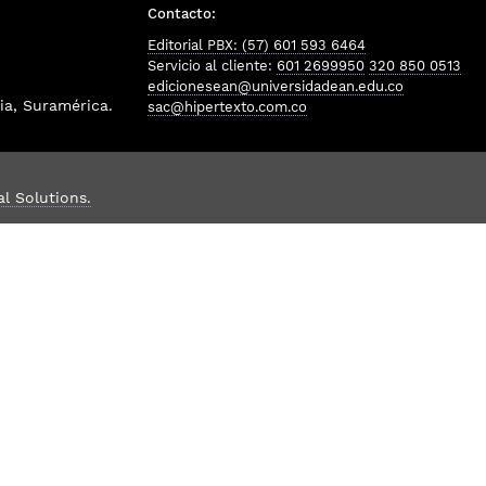
Contacto:
Editorial PBX: (57) 601 593 6464
Servicio al cliente:
601 2699950
320 850 0513
edicionesean@universidadean.edu.co
a, Suramérica.
sac@hipertexto.com.co
al Solutions.