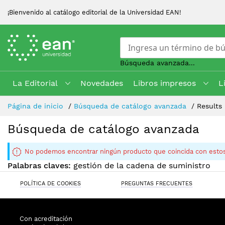
¡Bienvenido al catálogo editorial de la Universidad EAN!
Búsqueda avanzada...
La Editorial
Novedades
Libros impresos
L
Skip
Página de inicio
Búsqueda de catálogo avanzada
Results
to
Content
Búsqueda de catálogo avanzada
No podemos encontrar ningún producto que coincida con estos
Palabras claves:
gestión de la cadena de suministro
POLÍTICA DE COOKIES
PREGUNTAS FRECUENTES
Con acreditación