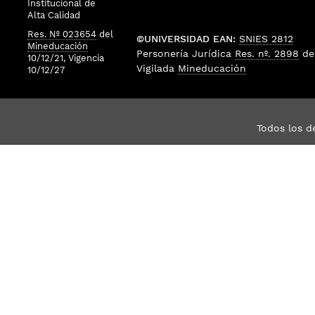
Institucional de
Alta Calidad
Res. Nº 023654
del
©UNIVERSIDAD EAN:
SNIES 2812
Mineducación
Personería Jurídica
Res. nº. 2898
de
10/12/21, Vigencia
Vigilada
Mineducación
10/12/27
Todos los d