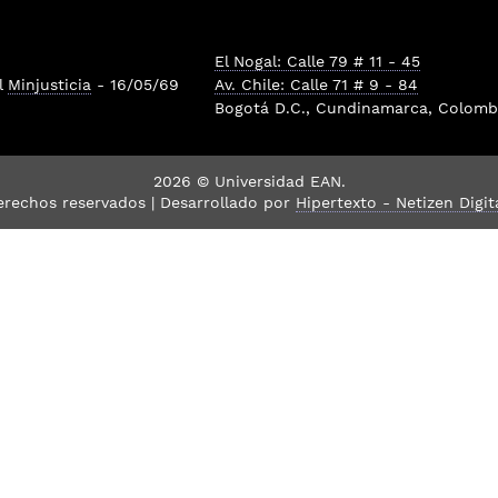
El Nogal: Calle 79 # 11 - 45
l
Minjusticia
- 16/05/69
Av. Chile: Calle 71 # 9 - 84
Bogotá D.C., Cundinamarca, Colombi
2026 © Universidad EAN.
erechos reservados | Desarrollado por
Hipertexto - Netizen Digit