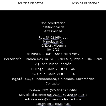
POLÍTICA DE DATOS
AVISO DE PRIVACIDAD
Con acreditación
Institucional de
Alta Calidad
Res. Nº 023654
del
Mineducación
10/12/21, Vigencia
10/12/27
©UNIVERSIDAD EAN:
SNIES 2812
Personería Jurídica
Res. nº. 2898
del
Minjusticia
- 16/05/69
Vigilada
Mineducación
El Nogal: Calle 79 # 11 - 45
Av. Chile: Calle 71 # 9 - 84
Bogotá D.C., Cundinamarca, Colombia, Suramérica.
Contacto:
Editorial PBX: (57) 601 593 6464
Servicio al cliente:
601 2699950
320 850 0513
edicionesean@universidadean.edu.co
sac@hipertexto.com.co