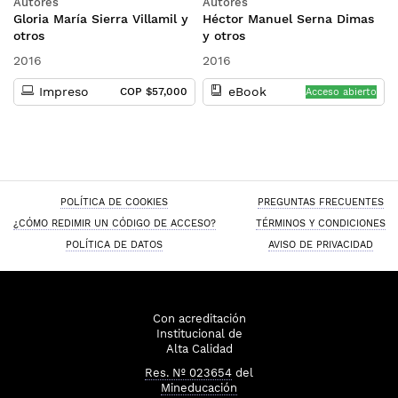
Autores
Autores
el uso del lenguaje
multilingüe de los
Gloria María Sierra Villamil y
Héctor Manuel Serna Dimas
profesionales en lenguas
otros
y otros
modernas
2016
2016
Impreso
eBook
COP $57,000
Acceso abierto
POLÍTICA DE COOKIES
PREGUNTAS FRECUENTES
¿CÓMO REDIMIR UN CÓDIGO DE ACCESO?
TÉRMINOS Y CONDICIONES
POLÍTICA DE DATOS
AVISO DE PRIVACIDAD
Con acreditación
Institucional de
Alta Calidad
Res. Nº 023654
del
Mineducación