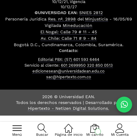
10/12/21, Vigencia
10/12/27
©UNIVERSIDAD EAN:
SNIES 2812
Personería Jurídica
Res. nº. 2898
del
Minjusticia
- 16/05/69
Vigilada
Mineducación
El Nogal: Calle 79 # 11 - 45
Av. Chile: Calle 71 # 9 - 84
Bogotá D.C., Cundinamarca, Colombia, Suramérica.
Contacto:
Editorial PBX: (57) 601 593 6464
Servicio al cliente:
601 2699950
320 850 0513
edicionesean@universidadean.edu.co
sac@hipertexto.com.co
2026 © Universidad EAN.
Todos los derechos reservados | Desarrollado por
Hipertexto - Netizen Digital Solutions.
Menú
Buscar
Página de inicio
Mi carrito
Mi Cuenta