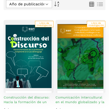
Fijar
Parrilla
Lis
Dirección
Descendente
Libro de
Libro de
investigación
investigación
Construcción del discurso:
Comunicación intercultural
Hacia la formación de un
en el mundo globalizado y la
profesional competente en
formación multicultural y