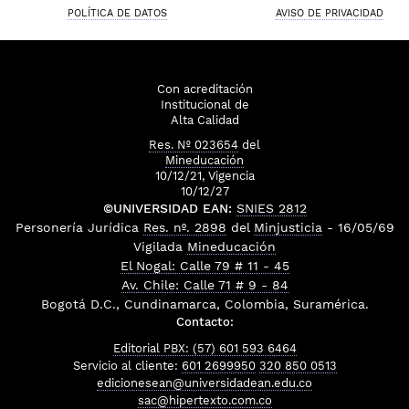
POLÍTICA DE DATOS
AVISO DE PRIVACIDAD
Con acreditación
Institucional de
Alta Calidad
Res. Nº 023654
del
Mineducación
10/12/21, Vigencia
10/12/27
©UNIVERSIDAD EAN:
SNIES 2812
Personería Jurídica
Res. nº. 2898
del
Minjusticia
- 16/05/69
Vigilada
Mineducación
El Nogal: Calle 79 # 11 - 45
Av. Chile: Calle 71 # 9 - 84
Bogotá D.C., Cundinamarca, Colombia, Suramérica.
Contacto:
Editorial PBX: (57) 601 593 6464
Servicio al cliente:
601 2699950
320 850 0513
edicionesean@universidadean.edu.co
sac@hipertexto.com.co