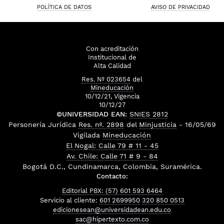
POLÍTICA DE DATOS
AVISO DE PRIVACIDAD
Con acreditación
Institucional de
Alta Calidad
Res. Nº 023654
del
Mineducación
10/12/21, Vigencia
10/12/27
©UNIVERSIDAD EAN:
SNIES 2812
Personería Jurídica
Res. nº. 2898
del
Minjusticia
- 16/05/69
Vigilada
Mineducación
El Nogal: Calle 79 # 11 - 45
Av. Chile: Calle 71 # 9 - 84
Bogotá D.C., Cundinamarca, Colombia, Suramérica.
Contacto:
Editorial PBX: (57) 601 593 6464
Servicio al cliente:
601 2699950
320 850 0513
edicionesean@universidadean.edu.co
sac@hipertexto.com.co