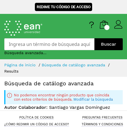
REDIME TU CÓDIGO DE ACCESO
Buscar
Búsqueda avanzada...
Skip
Página de inicio
Búsqueda de catálogo avanzada
to
Results
Content
Búsqueda de catálogo avanzada
No podemos encontrar ningún producto que coincida
con estos criterios de búsqueda.
Modificar la búsqueda
Autor Colaborador:
Santiago Vargas Domínguez
POLÍTICA DE COOKIES
PREGUNTAS FRECUENTES
¿CÓMO REDIMIR UN CÓDIGO DE ACCESO?
TÉRMINOS Y CONDICIONES