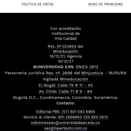
POLÍTICA DE DATOS
AVISO DE PRIVACIDAD
Con acreditación
Institucional de
Alta Calidad
Res. Nº 023654
del
Mineducación
10/12/21, Vigencia
10/12/27
©UNIVERSIDAD EAN:
SNIES 2812
Personería Jurídica
Res. nº. 2898
del
Minjusticia
- 16/05/69
Vigilada
Mineducación
El Nogal: Calle 79 # 11 - 45
Av. Chile: Calle 71 # 9 - 84
Bogotá D.C., Cundinamarca, Colombia, Suramérica.
Contacto:
Editorial PBX: (57) 601 593 6464
Servicio al cliente:
601 2699950
320 850 0513
edicionesean@universidadean.edu.co
sac@hipertexto.com.co