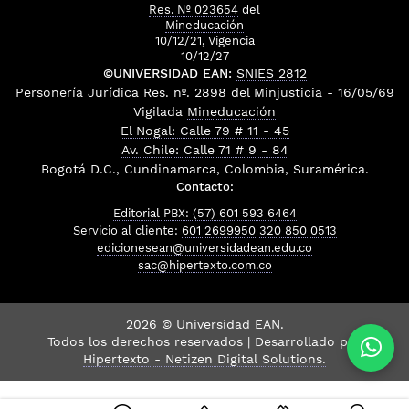
Res. Nº 023654
del
Mineducación
10/12/21, Vigencia
10/12/27
©UNIVERSIDAD EAN:
SNIES 2812
Personería Jurídica
Res. nº. 2898
del
Minjusticia
- 16/05/69
Vigilada
Mineducación
El Nogal: Calle 79 # 11 - 45
Av. Chile: Calle 71 # 9 - 84
Bogotá D.C., Cundinamarca, Colombia, Suramérica.
Contacto:
Editorial PBX: (57) 601 593 6464
Servicio al cliente:
601 2699950
320 850 0513
edicionesean@universidadean.edu.co
sac@hipertexto.com.co
2026 © Universidad EAN.
Todos los derechos reservados | Desarrollado por
Hipertexto - Netizen Digital Solutions.