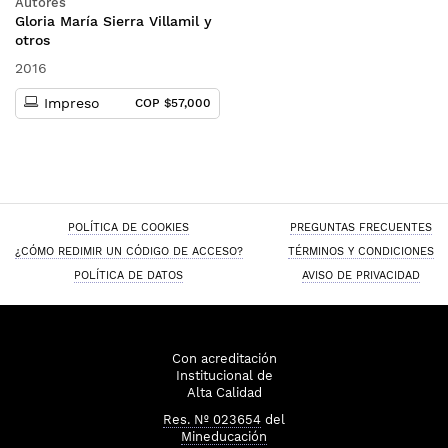
Autores
el uso del lenguaje
Gloria María Sierra Villamil y
otros
2016
Impreso
COP $57,000
POLÍTICA DE COOKIES
PREGUNTAS FRECUENTES
¿CÓMO REDIMIR UN CÓDIGO DE ACCESO?
TÉRMINOS Y CONDICIONES
POLÍTICA DE DATOS
AVISO DE PRIVACIDAD
Con acreditación
Institucional de
Alta Calidad
Res. Nº 023654
del
Mineducación