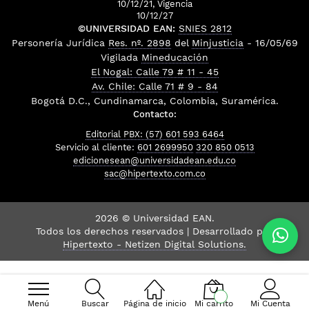
10/12/21, Vigencia
10/12/27
©UNIVERSIDAD EAN:
SNIES 2812
Personería Jurídica
Res. nº. 2898
del
Minjusticia
- 16/05/69
Vigilada
Mineducación
El Nogal: Calle 79 # 11 - 45
Av. Chile: Calle 71 # 9 - 84
Bogotá D.C., Cundinamarca, Colombia, Suramérica.
Contacto:
Editorial PBX: (57) 601 593 6464
Servicio al cliente:
601 2699950
320 850 0513
edicionesean@universidadean.edu.co
sac@hipertexto.com.co
2026 © Universidad EAN.
Todos los derechos reservados | Desarrollado por
Hipertexto - Netizen Digital Solutions.
Menú
Buscar
Página de inicio
Mi carrito
Mi Cuenta