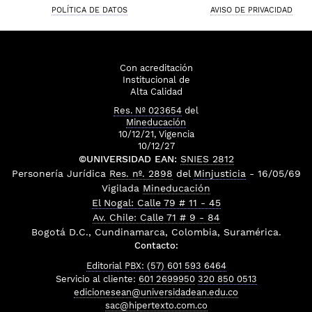
POLÍTICA DE DATOS
AVISO DE PRIVACIDAD
Con acreditación
Institucional de
Alta Calidad
Res. Nº 023654
del
Mineducación
10/12/21, Vigencia
10/12/27
©UNIVERSIDAD EAN:
SNIES 2812
Personería Jurídica
Res. nº. 2898
del
Minjusticia
- 16/05/69
Vigilada
Mineducación
El Nogal: Calle 79 # 11 - 45
Av. Chile: Calle 71 # 9 - 84
Bogotá D.C., Cundinamarca, Colombia, Suramérica.
Contacto:
Editorial PBX: (57) 601 593 6464
Servicio al cliente:
601 2699950
320 850 0513
edicionesean@universidadean.edu.co
sac@hipertexto.com.co