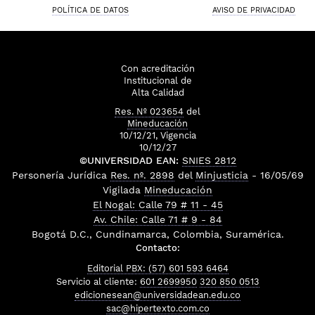
POLÍTICA DE DATOS
AVISO DE PRIVACIDAD
Con acreditación
Institucional de
Alta Calidad
Res. Nº 023654
del
Mineducación
10/12/21, Vigencia
10/12/27
©UNIVERSIDAD EAN:
SNIES 2812
Personería Jurídica
Res. nº. 2898
del
Minjusticia
- 16/05/69
Vigilada
Mineducación
El Nogal: Calle 79 # 11 - 45
Av. Chile: Calle 71 # 9 - 84
Bogotá D.C., Cundinamarca, Colombia, Suramérica.
Contacto:
Editorial PBX: (57) 601 593 6464
Servicio al cliente:
601 2699950
320 850 0513
edicionesean@universidadean.edu.co
sac@hipertexto.com.co