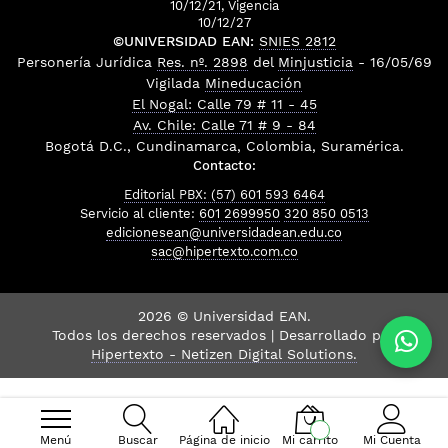
10/12/21, Vigencia
10/12/27
©UNIVERSIDAD EAN:
SNIES 2812
Personería Jurídica
Res. nº. 2898
del
Minjusticia
- 16/05/69
Vigilada
Mineducación
El Nogal: Calle 79 # 11 - 45
Av. Chile: Calle 71 # 9 - 84
Bogotá D.C., Cundinamarca, Colombia, Suramérica.
Contacto:
Editorial PBX: (57) 601 593 6464
Servicio al cliente:
601 2699950
320 850 0513
edicionesean@universidadean.edu.co
sac@hipertexto.com.co
2026 © Universidad EAN.
Todos los derechos reservados | Desarrollado por
Hipertexto - Netizen Digital Solutions.
Menú
Buscar
Página de inicio
Mi carrito
Mi Cuenta