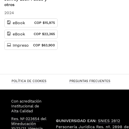
otros
2024
eBook
COP $15,975
eBook
COP $22,365
Impreso
COP $63,900
POLÍTICA DE COOKIES
PREGUNTAS FRECUENTES
Con acreditación
Institucional de
Alta Calidad
Res. Nº 023654
del
©UNIVERSIDAD EAN:
SNIES 2812
Mineducación
Personería Jurídica
Res. nº. 2898
de
10/12/21, Vigencia