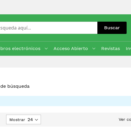
Buscar
ibros electrónicos
Acceso Abierto
Revistas
In
s de búsqueda
jar
Ver c
Mostrar
rección
escendente