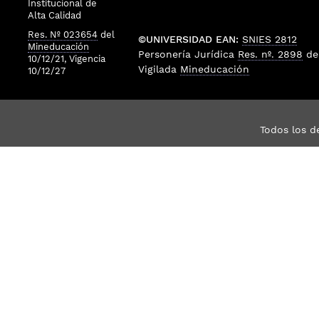
Institucional de
Alta Calidad
Res. Nº 023654
del
©UNIVERSIDAD EAN:
SNIES 2812
Mineducación
Personería Jurídica
Res. nº. 2898
de
10/12/21, Vigencia
Vigilada
Mineducación
10/12/27
Todos los d