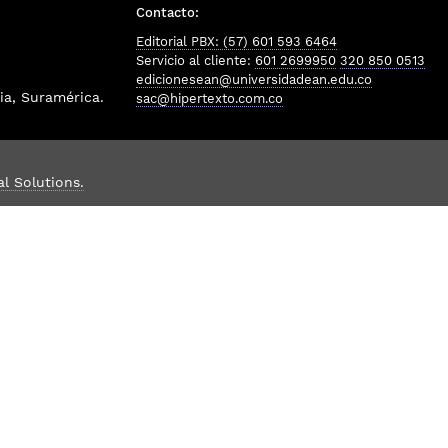
Contacto:
Editorial PBX: (57) 601 593 6464
Servicio al cliente:
601 2699950
320 850 0513
edicionesean@universidadean.edu.co
a, Suramérica.
sac@hipertexto.com.co
al Solutions.