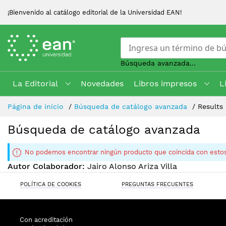
¡Bienvenido al catálogo editorial de la Universidad EAN!
Búsqueda avanzada...
La Editorial
Novedades
Libros impresos
L
Skip
Página de inicio
Búsqueda de catálogo avanzada
Results
to
Content
Búsqueda de catálogo avanzada
No podemos encontrar ningún producto que coincida con estos
Autor Colaborador:
Jairo Alonso Ariza Villa
POLÍTICA DE COOKIES
PREGUNTAS FRECUENTES
Con acreditación