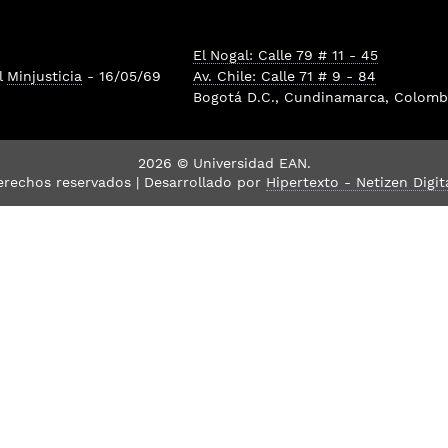
El Nogal: Calle 79 # 11 - 45
l
Minjusticia
- 16/05/69
Av. Chile: Calle 71 # 9 - 84
Bogotá D.C., Cundinamarca, Colombi
2026 © Universidad EAN.
erechos reservados | Desarrollado por
Hipertexto - Netizen Digit