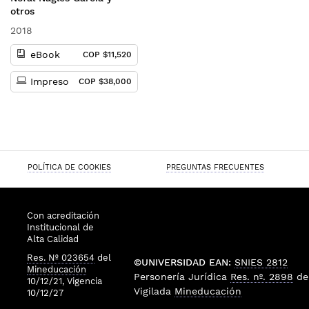
otros
2018
eBook
COP $11,520
Impreso
COP $38,000
POLÍTICA DE COOKIES
PREGUNTAS FRECUENTES
Con acreditación
Institucional de
Alta Calidad
Res. Nº 023654
del
©UNIVERSIDAD EAN:
SNIES 2812
Mineducación
Personería Jurídica
Res. nº. 2898
de
10/12/21, Vigencia
Vigilada
Mineducación
10/12/27