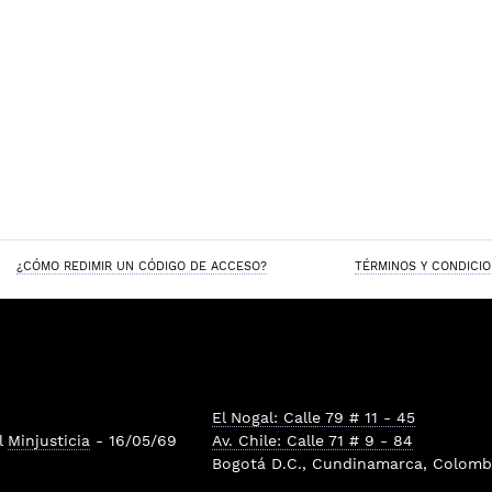
¿CÓMO REDIMIR UN CÓDIGO DE ACCESO?
TÉRMINOS Y CONDICI
El Nogal: Calle 79 # 11 - 45
l
Minjusticia
- 16/05/69
Av. Chile: Calle 71 # 9 - 84
Bogotá D.C., Cundinamarca, Colombi