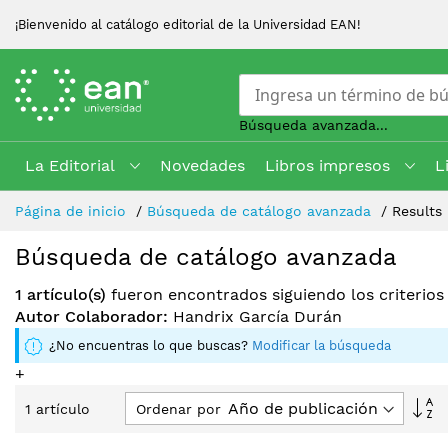
¡Bienvenido al catálogo editorial de la Universidad EAN!
Búsqueda avanzada...
La Editorial
Novedades
Libros impresos
L
Skip
Página de inicio
Búsqueda de catálogo avanzada
Results
to
Content
Búsqueda de catálogo avanzada
1 artículo(s)
fueron encontrados siguiendo los criterio
Autor Colaborador:
Handrix García Durán
¿No encuentras lo que buscas?
Modificar la búsqueda
+
Fi
Ordenar por
1
artículo
Di
D