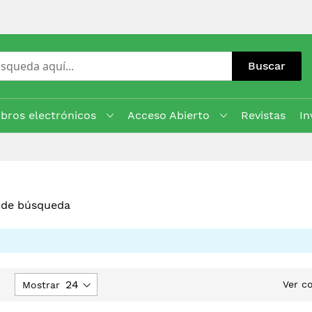
Buscar
ibros electrónicos
Acceso Abierto
Revistas
In
s de búsqueda
jar
Ver c
Mostrar
rección
escendente