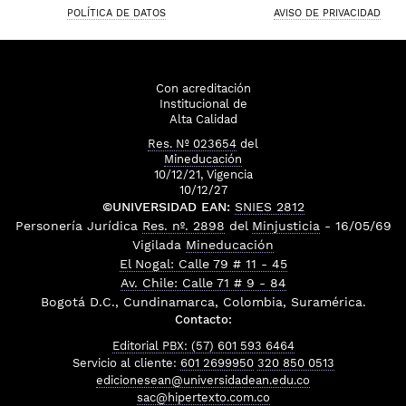
POLÍTICA DE DATOS
AVISO DE PRIVACIDAD
Con acreditación
Institucional de
Alta Calidad
Res. Nº 023654
del
Mineducación
10/12/21, Vigencia
10/12/27
©UNIVERSIDAD EAN:
SNIES 2812
Personería Jurídica
Res. nº. 2898
del
Minjusticia
- 16/05/69
Vigilada
Mineducación
El Nogal: Calle 79 # 11 - 45
Av. Chile: Calle 71 # 9 - 84
Bogotá D.C., Cundinamarca, Colombia, Suramérica.
Contacto:
Editorial PBX: (57) 601 593 6464
Servicio al cliente:
601 2699950
320 850 0513
edicionesean@universidadean.edu.co
sac@hipertexto.com.co