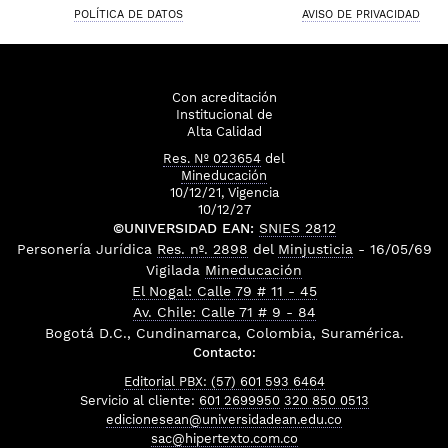
POLÍTICA DE DATOS
AVISO DE PRIVACIDAD
Con acreditación
Institucional de
Alta Calidad
Res. Nº 023654
del
Mineducación
10/12/21, Vigencia
10/12/27
©UNIVERSIDAD EAN:
SNIES 2812
Personería Jurídica
Res. nº. 2898
del
Minjusticia
- 16/05/69
Vigilada
Mineducación
El Nogal: Calle 79 # 11 - 45
Av. Chile: Calle 71 # 9 - 84
Bogotá D.C., Cundinamarca, Colombia, Suramérica.
Contacto:
Editorial PBX: (57) 601 593 6464
Servicio al cliente:
601 2699950
320 850 0513
edicionesean@universidadean.edu.co
sac@hipertexto.com.co