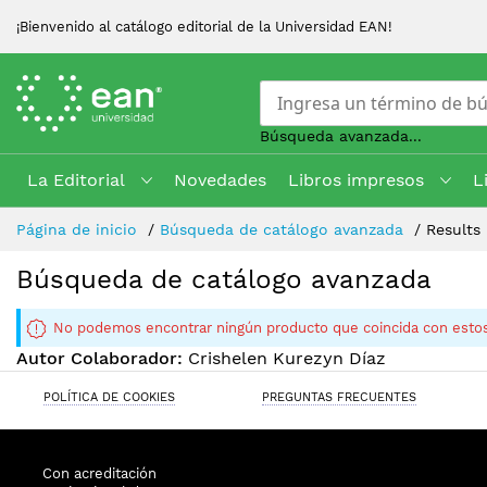
¡Bienvenido al catálogo editorial de la Universidad EAN!
Búsqueda avanzada...
La Editorial
Novedades
Libros impresos
L
Skip
Página de inicio
Búsqueda de catálogo avanzada
Results
to
Content
Búsqueda de catálogo avanzada
No podemos encontrar ningún producto que coincida con estos
Autor Colaborador:
Crishelen Kurezyn Díaz
POLÍTICA DE COOKIES
PREGUNTAS FRECUENTES
Con acreditación