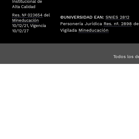
Institucional de
Alta Calidad
Res. Nº 023654
del
©UNIVERSIDAD EAN:
SNIES 2812
Mineducación
Personería Jurídica
Res. nº. 2898
de
10/12/21, Vigencia
Vigilada
Mineducación
10/12/27
Todos los d