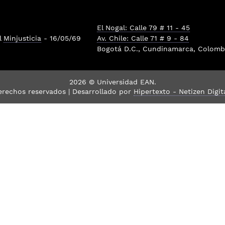
El Nogal: Calle 79 # 11 - 45
l
Minjusticia
- 16/05/69
Av. Chile: Calle 71 # 9 - 84
Bogotá D.C., Cundinamarca, Colombi
2026 © Universidad EAN.
erechos reservados | Desarrollado por
Hipertexto - Netizen Digit