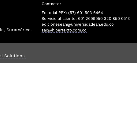
Contacto:
Editorial PBX: (57) 601 593 6464
Servicio al cliente:
601 2699950
320 850 0513
edicionesean@universidadean.edu.co
a, Suramérica.
sac@hipertexto.com.co
al Solutions.