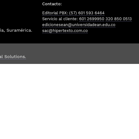
Contacto:
Editorial PBX: (57) 601 593 6464
Servicio al cliente:
601 2699950
320 850 0513
edicionesean@universidadean.edu.co
a, Suramérica.
sac@hipertexto.com.co
al Solutions.