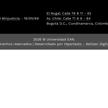
El Nogal: Calle 79 # 11 - 45
l
Minjusticia
- 16/05/69
Av. Chile: Calle 71 # 9 - 84
Bogotá D.C., Cundinamarca, Colombi
2026 © Universidad EAN.
erechos reservados | Desarrollado por
Hipertexto - Netizen Digit