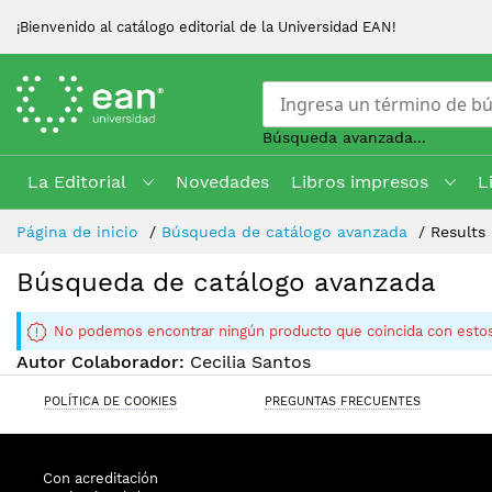
¡Bienvenido al catálogo editorial de la Universidad EAN!
Búsqueda avanzada...
La Editorial
Novedades
Libros impresos
L
Skip
Página de inicio
Búsqueda de catálogo avanzada
Results
to
Content
Búsqueda de catálogo avanzada
No podemos encontrar ningún producto que coincida con estos
Autor Colaborador:
Cecilia Santos
POLÍTICA DE COOKIES
PREGUNTAS FRECUENTES
Con acreditación