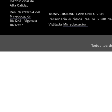
Institucional de
Alta Calidad
Res. Nº 023654
del
©UNIVERSIDAD EAN:
SNIES 2812
Mineducación
Personería Jurídica
Res. nº. 2898
de
10/12/21, Vigencia
Vigilada
Mineducación
10/12/27
Todos los d