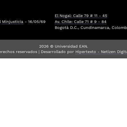
El Nogal: Calle 79 # 11 - 45
l
Minjusticia
- 16/05/69
Av. Chile: Calle 71 # 9 - 84
Bogotá D.C., Cundinamarca, Colombi
2026 © Universidad EAN.
erechos reservados | Desarrollado por
Hipertexto - Netizen Digit