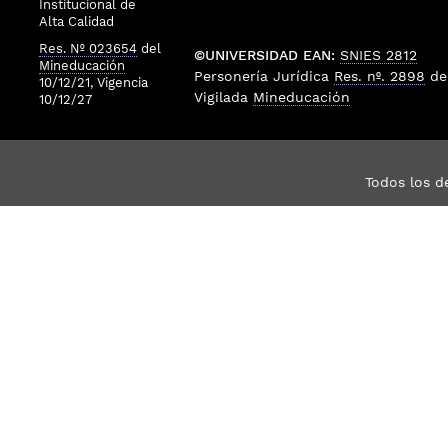
Institucional de
Alta Calidad
Res. Nº 023654
del
©UNIVERSIDAD EAN:
SNIES 2812
Mineducación
Personería Jurídica
Res. nº. 2898
de
10/12/21, Vigencia
Vigilada
Mineducación
10/12/27
Todos los d