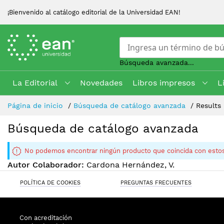
¡Bienvenido al catálogo editorial de la Universidad EAN!
Búsqueda avanzada...
La Editorial
Novedades
Libros impresos
L
Skip
Página de inicio
Búsqueda de catálogo avanzada
Results
to
Content
Búsqueda de catálogo avanzada
No podemos encontrar ningún producto que coincida con estos
Autor Colaborador:
Cardona Hernández, V.
POLÍTICA DE COOKIES
PREGUNTAS FRECUENTES
Con acreditación