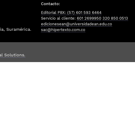
Contacto:
Editorial PBX: (57) 601 593 6464
Servicio al cliente:
601 2699950
320 850 0513
edicionesean@universidadean.edu.co
a, Suramérica.
sac@hipertexto.com.co
al Solutions.