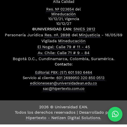
Alta Calidad
Res. Nº 023654
del
Mineducación
10/12/21, Vigencia
10/12/27
©UNIVERSIDAD EAN:
SNIES 2812
Personería Jurídica
Res. nº. 2898
del
Minjusticia
- 16/05/69
Vigilada
Mineducación
El Nogal: Calle 79 # 11 - 45
Av. Chile: Calle 71 # 9 - 84
Bogotá D.C., Cundinamarca, Colombia, Suramérica.
Contacto:
Editorial PBX: (57) 601 593 6464
Servicio al cliente:
601 2699950
320 850 0513
edicionesean@universidadean.edu.co
sac@hipertexto.com.co
2026 © Universidad EAN.
Todos los derechos reservados | Desarrollado por
Hipertexto - Netizen Digital Solutions.