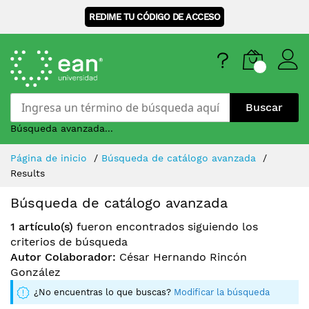
REDIME TU CÓDIGO DE ACCESO
Buscar
Búsqueda avanzada...
Skip
Página de inicio
Búsqueda de catálogo avanzada
to
Results
Content
Búsqueda de catálogo avanzada
1 artículo(s)
fueron encontrados siguiendo los
criterios de búsqueda
Autor Colaborador:
César Hernando Rincón
González
¿No encuentras lo que buscas?
Modificar la búsqueda