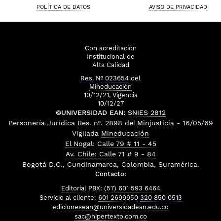
POLÍTICA DE DATOS
AVISO DE PRIVACIDAD
Con acreditación
Institucional de
Alta Calidad
Res. Nº 023654
del
Mineducación
10/12/21, Vigencia
10/12/27
©UNIVERSIDAD EAN:
SNIES 2812
Personería Jurídica
Res. nº. 2898
del
Minjusticia
- 16/05/69
Vigilada
Mineducación
El Nogal: Calle 79 # 11 - 45
Av. Chile: Calle 71 # 9 - 84
Bogotá D.C., Cundinamarca, Colombia, Suramérica.
Contacto:
Editorial PBX: (57) 601 593 6464
Servicio al cliente:
601 2699950
320 850 0513
edicionesean@universidadean.edu.co
sac@hipertexto.com.co