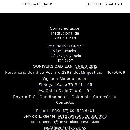
POLÍTICA DE DATOS
AVISO DE PRIVACIDAD
Con acreditación
Institucional de
Alta Calidad
Res. Nº 023654
del
Mineducación
10/12/21, Vigencia
10/12/27
©UNIVERSIDAD EAN:
SNIES 2812
Personería Jurídica
Res. nº. 2898
del
Minjusticia
- 16/05/69
Vigilada
Mineducación
El Nogal: Calle 79 # 11 - 45
Av. Chile: Calle 71 # 9 - 84
Bogotá D.C., Cundinamarca, Colombia, Suramérica.
Contacto:
Editorial PBX: (57) 601 593 6464
Servicio al cliente:
601 2699950
320 850 0513
edicionesean@universidadean.edu.co
sac@hipertexto.com.co