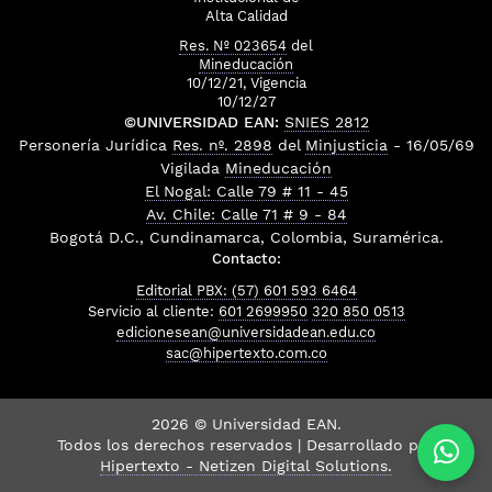
Alta Calidad
Res. Nº 023654
del
Mineducación
10/12/21, Vigencia
10/12/27
©UNIVERSIDAD EAN:
SNIES 2812
Personería Jurídica
Res. nº. 2898
del
Minjusticia
- 16/05/69
Vigilada
Mineducación
El Nogal: Calle 79 # 11 - 45
Av. Chile: Calle 71 # 9 - 84
Bogotá D.C., Cundinamarca, Colombia, Suramérica.
Contacto:
Editorial PBX: (57) 601 593 6464
Servicio al cliente:
601 2699950
320 850 0513
edicionesean@universidadean.edu.co
sac@hipertexto.com.co
2026 © Universidad EAN.
Todos los derechos reservados | Desarrollado por
Hipertexto - Netizen Digital Solutions.