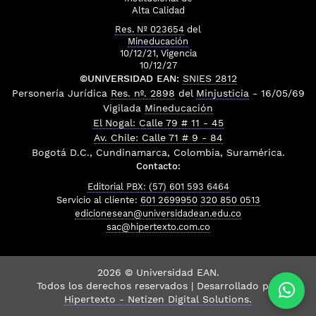
Alta Calidad
Res. Nº 023654
del
Mineducación
10/12/21, Vigencia
10/12/27
©UNIVERSIDAD EAN:
SNIES 2812
Personería Jurídica
Res. nº. 2898
del
Minjusticia
- 16/05/69
Vigilada
Mineducación
El Nogal: Calle 79 # 11 - 45
Av. Chile: Calle 71 # 9 - 84
Bogotá D.C., Cundinamarca, Colombia, Suramérica.
Contacto:
Editorial PBX: (57) 601 593 6464
Servicio al cliente:
601 2699950
320 850 0513
edicionesean@universidadean.edu.co
sac@hipertexto.com.co
2026 © Universidad EAN.
Todos los derechos reservados | Desarrollado por
Hipertexto - Netizen Digital Solutions.