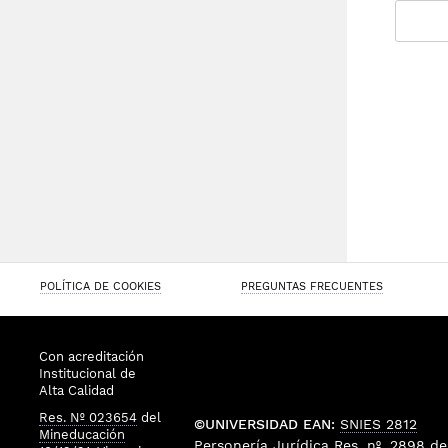
POLÍTICA DE COOKIES
PREGUNTAS FRECUENTES
Con acreditación
Institucional de
Alta Calidad
Res. Nº 023654
del
©UNIVERSIDAD EAN:
SNIES 2812
Mineducación
Personería Jurídica
Res. nº. 2898
de