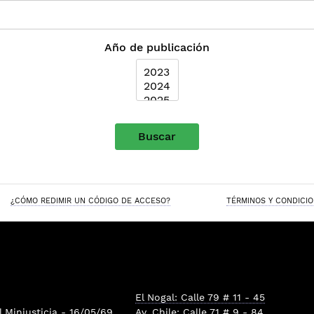
Año de publicación
Buscar
¿CÓMO REDIMIR UN CÓDIGO DE ACCESO?
TÉRMINOS Y CONDICI
El Nogal: Calle 79 # 11 - 45
l
Minjusticia
- 16/05/69
Av. Chile: Calle 71 # 9 - 84