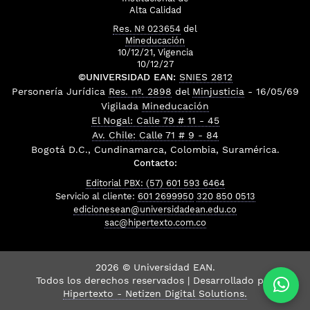
Alta Calidad
Res. Nº 023654
del
Mineducación
10/12/21, Vigencia
10/12/27
©UNIVERSIDAD EAN:
SNIES 2812
Personería Jurídica
Res. nº. 2898
del
Minjusticia
- 16/05/69
Vigilada
Mineducación
El Nogal: Calle 79 # 11 - 45
Av. Chile: Calle 71 # 9 - 84
Bogotá D.C., Cundinamarca, Colombia, Suramérica.
Contacto:
Editorial PBX: (57) 601 593 6464
Servicio al cliente:
601 2699950
320 850 0513
edicionesean@universidadean.edu.co
sac@hipertexto.com.co
2026 © Universidad EAN.
Todos los derechos reservados | Desarrollado por
Hipertexto - Netizen Digital Solutions.