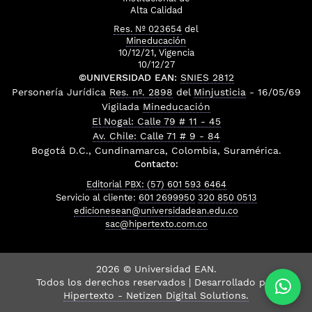
Alta Calidad
Res. Nº 023654
del
Mineducación
10/12/21, Vigencia
10/12/27
©UNIVERSIDAD EAN:
SNIES 2812
Personería Jurídica
Res. nº. 2898
del
Minjusticia
- 16/05/69
Vigilada
Mineducación
El Nogal: Calle 79 # 11 - 45
Av. Chile: Calle 71 # 9 - 84
Bogotá D.C., Cundinamarca, Colombia, Suramérica.
Contacto:
Editorial PBX: (57) 601 593 6464
Servicio al cliente:
601 2699950
320 850 0513
edicionesean@universidadean.edu.co
sac@hipertexto.com.co
2026 © Universidad EAN.
Todos los derechos reservados | Desarrollado por
Hipertexto - Netizen Digital Solutions.