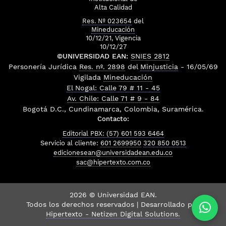
Alta Calidad
Res. Nº 023654
del
Mineducación
10/12/21, Vigencia
10/12/27
©UNIVERSIDAD EAN:
SNIES 2812
Personería Jurídica
Res. nº. 2898
del
Minjusticia
- 16/05/69
Vigilada
Mineducación
El Nogal: Calle 79 # 11 - 45
Av. Chile: Calle 71 # 9 - 84
Bogotá D.C., Cundinamarca, Colombia, Suramérica.
Contacto:
Editorial PBX: (57) 601 593 6464
Servicio al cliente:
601 2699950
320 850 0513
edicionesean@universidadean.edu.co
sac@hipertexto.com.co
2026 © Universidad EAN.
Todos los derechos reservados | Desarrollado por
Hipertexto - Netizen Digital Solutions.