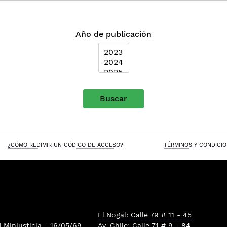
Año de publicación
Buscar
¿CÓMO REDIMIR UN CÓDIGO DE ACCESO?
TÉRMINOS Y CONDICI
El Nogal: Calle 79 # 11 - 45
l
Minjusticia
- 16/05/69
Av. Chile: Calle 71 # 9 - 84