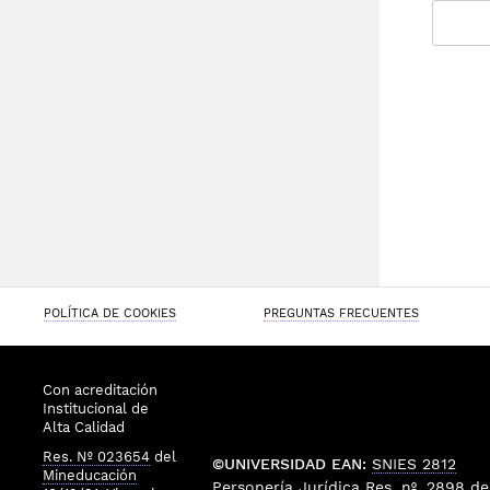
POLÍTICA DE COOKIES
PREGUNTAS FRECUENTES
Con acreditación
Institucional de
Alta Calidad
Res. Nº 023654
del
©UNIVERSIDAD EAN:
SNIES 2812
Mineducación
Personería Jurídica
Res. nº. 2898
de