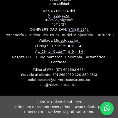
Alta Calidad
Res. Nº 023654
del
Mineducación
10/12/21, Vigencia
10/12/27
©UNIVERSIDAD EAN:
SNIES 2812
Personería Jurídica
Res. nº. 2898
del
Minjusticia
- 16/05/69
Vigilada
Mineducación
El Nogal: Calle 79 # 11 - 45
Av. Chile: Calle 71 # 9 - 84
Bogotá D.C., Cundinamarca, Colombia, Suramérica.
Contacto:
Editorial PBX: (57) 601 593 6464
Servicio al cliente:
601 2699950
320 850 0513
edicionesean@universidadean.edu.co
sac@hipertexto.com.co
2026 © Universidad EAN.
Todos los derechos reservados | Desarrollado por
Hipertexto - Netizen Digital Solutions.