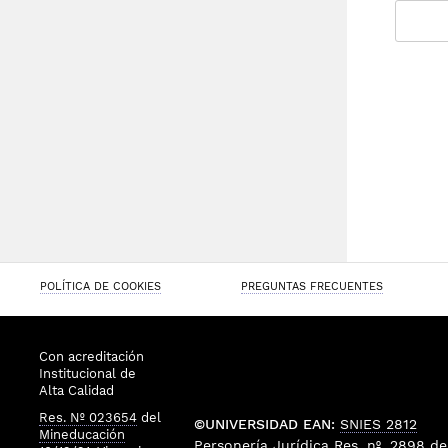
POLÍTICA DE COOKIES
PREGUNTAS FRECUENTES
Con acreditación
Institucional de
Alta Calidad
Res. Nº 023654
del
©UNIVERSIDAD EAN:
SNIES 2812
Mineducación
Personería Jurídica
Res. nº. 2898
de