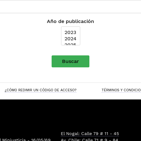
Año de publicación
Buscar
¿CÓMO REDIMIR UN CÓDIGO DE ACCESO?
TÉRMINOS Y CONDICI
El Nogal: Calle 79 # 11 - 45
l
Minjusticia
- 16/05/69
Av. Chile: Calle 71 # 9 - 84