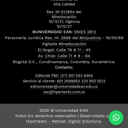
Alta Calidad
Res. Nº 023654
del
Mineducación
10/12/21, Vigencia
10/12/27
©UNIVERSIDAD EAN:
SNIES 2812
Personería Jurídica
Res. nº. 2898
del
Minjusticia
- 16/05/69
Vigilada
Mineducación
El Nogal: Calle 79 # 11 - 45
Av. Chile: Calle 71 # 9 - 84
Bogotá D.C., Cundinamarca, Colombia, Suramérica.
Contacto:
Editorial PBX: (57) 601 593 6464
Servicio al cliente:
601 2699950
320 850 0513
edicionesean@universidadean.edu.co
sac@hipertexto.com.co
2026 © Universidad EAN.
Todos los derechos reservados | Desarrollado por
Hipertexto - Netizen Digital Solutions.