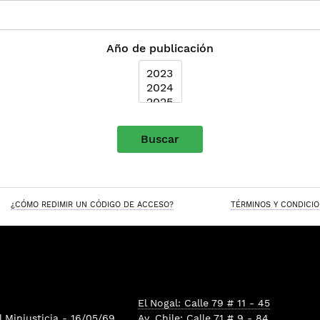
Año de publicación
Buscar
¿CÓMO REDIMIR UN CÓDIGO DE ACCESO?
TÉRMINOS Y CONDICI
El Nogal: Calle 79 # 11 - 45
l
Minjusticia
- 16/05/69
Av. Chile: Calle 71 # 9 - 84