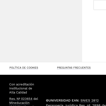
POLÍTICA DE COOKIES
PREGUNTAS FRECUENTES
Con acreditación
Institucional de
Alta Calidad
Res. Nº 023654
del
©UNIVERSIDAD EAN:
SNIES 2812
Mineducación
Personería Jurídica
Res. nº. 2898
de