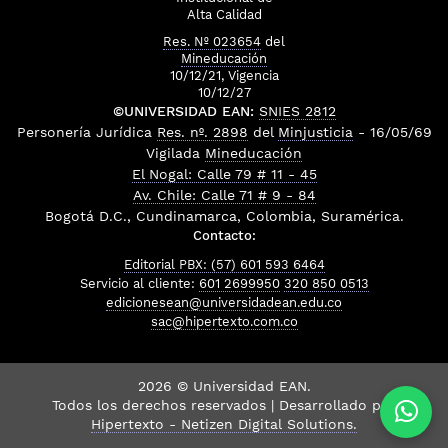
Alta Calidad
Res. Nº 023654
del
Mineducación
10/12/21, Vigencia
10/12/27
©UNIVERSIDAD EAN:
SNIES 2812
Personería Jurídica
Res. nº. 2898
del
Minjusticia
- 16/05/69
Vigilada
Mineducación
El Nogal: Calle 79 # 11 - 45
Av. Chile: Calle 71 # 9 - 84
Bogotá D.C., Cundinamarca, Colombia, Suramérica.
Contacto:
Editorial PBX: (57) 601 593 6464
Servicio al cliente:
601 2699950
320 850 0513
edicionesean@universidadean.edu.co
sac@hipertexto.com.co
2026 © Universidad EAN.
Todos los derechos reservados | Desarrollado por
Hipertexto - Netizen Digital Solutions.