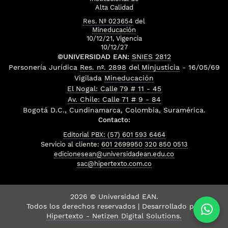
Alta Calidad
Res. Nº 023654
del
Mineducación
10/12/21, Vigencia
10/12/27
©UNIVERSIDAD EAN:
SNIES 2812
Personería Jurídica
Res. nº. 2898
del
Minjusticia
- 16/05/69
Vigilada
Mineducación
El Nogal: Calle 79 # 11 - 45
Av. Chile: Calle 71 # 9 - 84
Bogotá D.C., Cundinamarca, Colombia, Suramérica.
Contacto:
Editorial PBX: (57) 601 593 6464
Servicio al cliente:
601 2699950
320 850 0513
edicionesean@universidadean.edu.co
sac@hipertexto.com.co
2026 © Universidad EAN.
Todos los derechos reservados | Desarrollado por
Hipertexto - Netizen Digital Solutions.