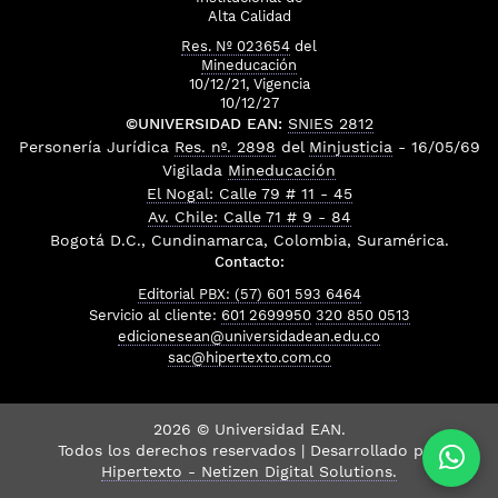
Alta Calidad
Res. Nº 023654
del
Mineducación
10/12/21, Vigencia
10/12/27
©UNIVERSIDAD EAN:
SNIES 2812
Personería Jurídica
Res. nº. 2898
del
Minjusticia
- 16/05/69
Vigilada
Mineducación
El Nogal: Calle 79 # 11 - 45
Av. Chile: Calle 71 # 9 - 84
Bogotá D.C., Cundinamarca, Colombia, Suramérica.
Contacto:
Editorial PBX: (57) 601 593 6464
Servicio al cliente:
601 2699950
320 850 0513
edicionesean@universidadean.edu.co
sac@hipertexto.com.co
2026 © Universidad EAN.
Todos los derechos reservados | Desarrollado por
Hipertexto - Netizen Digital Solutions.