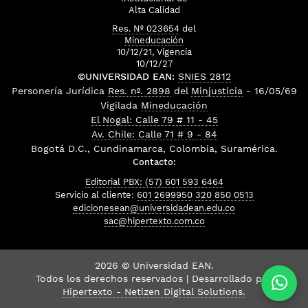
Alta Calidad
Res. Nº 023654
del
Mineducación
10/12/21, Vigencia
10/12/27
©UNIVERSIDAD EAN:
SNIES 2812
Personería Jurídica
Res. nº. 2898
del
Minjusticia
- 16/05/69
Vigilada
Mineducación
El Nogal: Calle 79 # 11 - 45
Av. Chile: Calle 71 # 9 - 84
Bogotá D.C., Cundinamarca, Colombia, Suramérica.
Contacto:
Editorial PBX: (57) 601 593 6464
Servicio al cliente:
601 2699950
320 850 0513
edicionesean@universidadean.edu.co
sac@hipertexto.com.co
2026 © Universidad EAN.
Todos los derechos reservados | Desarrollado por
Hipertexto - Netizen Digital Solutions.