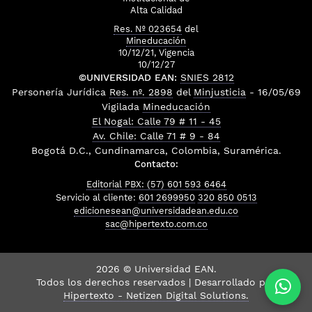
Alta Calidad
Res. Nº 023654
del
Mineducación
10/12/21, Vigencia
10/12/27
©UNIVERSIDAD EAN:
SNIES 2812
Personería Jurídica
Res. nº. 2898
del
Minjusticia
- 16/05/69
Vigilada
Mineducación
El Nogal: Calle 79 # 11 - 45
Av. Chile: Calle 71 # 9 - 84
Bogotá D.C., Cundinamarca, Colombia, Suramérica.
Contacto:
Editorial PBX: (57) 601 593 6464
Servicio al cliente:
601 2699950
320 850 0513
edicionesean@universidadean.edu.co
sac@hipertexto.com.co
2026 © Universidad EAN.
Todos los derechos reservados | Desarrollado por
Hipertexto - Netizen Digital Solutions.