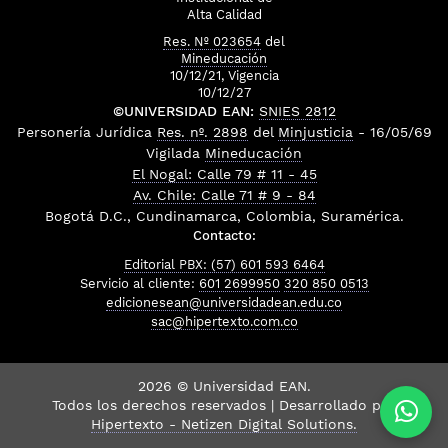
Alta Calidad
Res. Nº 023654
del
Mineducación
10/12/21, Vigencia
10/12/27
©UNIVERSIDAD EAN:
SNIES 2812
Personería Jurídica
Res. nº. 2898
del
Minjusticia
- 16/05/69
Vigilada
Mineducación
El Nogal: Calle 79 # 11 - 45
Av. Chile: Calle 71 # 9 - 84
Bogotá D.C., Cundinamarca, Colombia, Suramérica.
Contacto:
Editorial PBX: (57) 601 593 6464
Servicio al cliente:
601 2699950
320 850 0513
edicionesean@universidadean.edu.co
sac@hipertexto.com.co
2026 © Universidad EAN.
Todos los derechos reservados | Desarrollado por
Hipertexto - Netizen Digital Solutions.