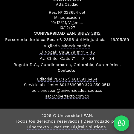
Alta Calidad
Res. Nº 023654
del
Mineducación
10/12/21, Vigencia
10/12/27
©UNIVERSIDAD EAN:
SNIES 2812
Personería Jurídica
Res. nº. 2898
del
Minjusticia
- 16/05/69
Vigilada
Mineducación
El Nogal: Calle 79 # 11 - 45
Av. Chile: Calle 71 # 9 - 84
Bogotá D.C., Cundinamarca, Colombia, Suramérica.
Contacto:
Editorial PBX: (57) 601 593 6464
Servicio al cliente:
601 2699950
320 850 0513
edicionesean@universidadean.edu.co
sac@hipertexto.com.co
2026 © Universidad EAN.
Todos los derechos reservados | Desarrollado por
Hipertexto - Netizen Digital Solutions.