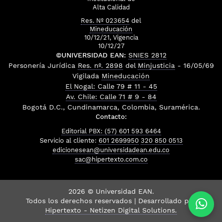
Alta Calidad
Res. Nº 023654
del
Mineducación
10/12/21, Vigencia
10/12/27
©UNIVERSIDAD EAN:
SNIES 2812
Personería Jurídica
Res. nº. 2898
del
Minjusticia
- 16/05/69
Vigilada
Mineducación
El Nogal: Calle 79 # 11 - 45
Av. Chile: Calle 71 # 9 - 84
Bogotá D.C., Cundinamarca, Colombia, Suramérica.
Contacto:
Editorial PBX: (57) 601 593 6464
Servicio al cliente:
601 2699950
320 850 0513
edicionesean@universidadean.edu.co
sac@hipertexto.com.co
2026 © Universidad EAN.
Todos los derechos reservados | Desarrollado por
Hipertexto - Netizen Digital Solutions.