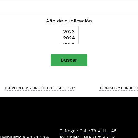
Año de publicación
Buscar
¿CÓMO REDIMIR UN CÓDIGO DE ACCESO?
TÉRMINOS Y CONDICI
El Nogal: Calle 79 # 11 - 45
l
Minjusticia
- 16/05/69
Av. Chile: Calle 71 # 9 - 84