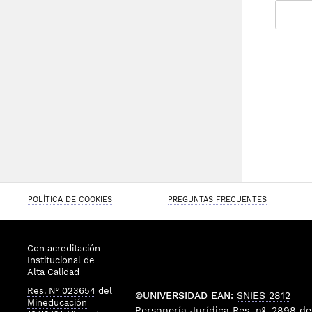
POLÍTICA DE COOKIES
PREGUNTAS FRECUENTES
Con acreditación
Institucional de
Alta Calidad
Res. Nº 023654
del
©UNIVERSIDAD EAN:
SNIES 2812
Mineducación
Personería Jurídica
Res. nº. 2898
de