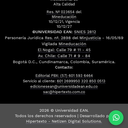
Alta Calidad
Res. Nº 023654
del
Mineducación
10/12/21, Vigencia
10/12/27
©UNIVERSIDAD EAN:
SNIES 2812
Personería Jurídica
Res. nº. 2898
del
Minjusticia
- 16/05/69
Vigilada
Mineducación
El Nogal: Calle 79 # 11 - 45
Av. Chile: Calle 71 # 9 - 84
Bogotá D.C., Cundinamarca, Colombia, Suramérica.
Contacto:
Editorial PBX: (57) 601 593 6464
Servicio al cliente:
601 2699950
320 850 0513
edicionesean@universidadean.edu.co
sac@hipertexto.com.co
2026 © Universidad EAN.
Todos los derechos reservados | Desarrollado por
Hipertexto - Netizen Digital Solutions.