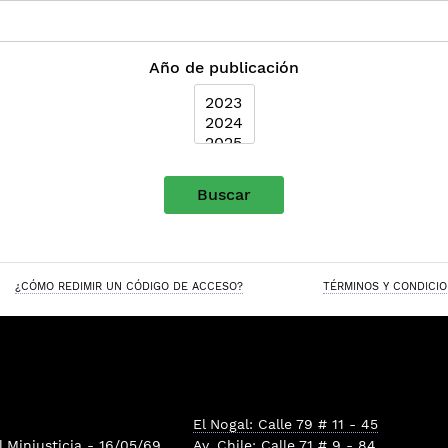
Año de publicación
Buscar
¿CÓMO REDIMIR UN CÓDIGO DE ACCESO?
TÉRMINOS Y CONDICI
El Nogal: Calle 79 # 11 - 45
l
Minjusticia
- 16/05/69
Av. Chile: Calle 71 # 9 - 84