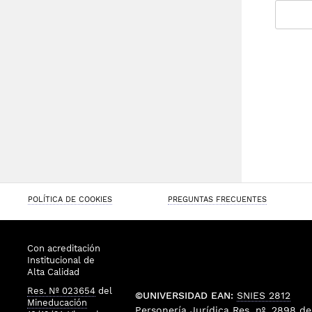
POLÍTICA DE COOKIES
PREGUNTAS FRECUENTES
Con acreditación
Institucional de
Alta Calidad
Res. Nº 023654
del
©UNIVERSIDAD EAN:
SNIES 2812
Mineducación
Personería Jurídica
Res. nº. 2898
de